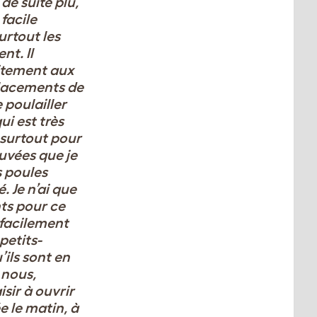
de suite plu,
 facile
urtout les
sent.
Il
aitement aux
lacements de
 poulailler
ui est très
 surtout pour
uvées que je
s poules
é.
Je n’ai que
ts pour ce
t facilement
petits-
’ils sont en
 nous,
sir à ouvrir
e le matin, à