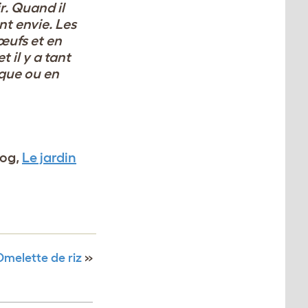
r.
Quand il
nt envie. Les
ufs et en
 il y a tant
que ou en
log,
Le jardin
Omelette de riz
»