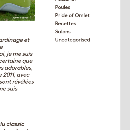
Poules
Pride of Omlet
Recettes
Salons
ardinage et
Uncategorised
de
i, je me suis
 certaine que
es adorables,
e 2011, avec
sont révélées
me suis
lu cla
ssic