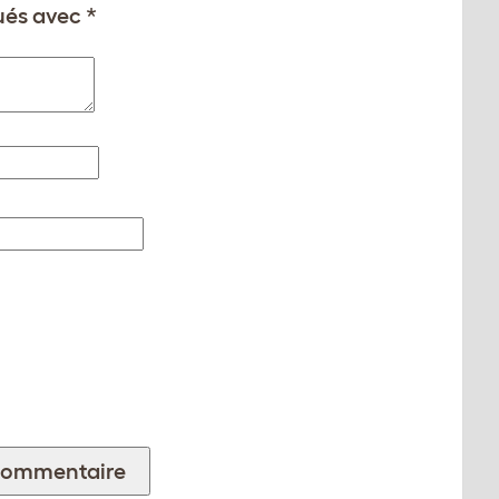
qués avec
*