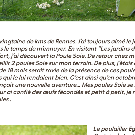
e vingtaine de kms de Rennes. J’ai toujours aimé le
j
pas le temps de m’ennuyer.
En visitant “Les jardins 
rt, j’ai découvert la Poule
Soie. De retour chez mo
illir 2 poules Soie
sur mon terrain. De plus, j’étais
 de 18
mois serait ravie de la présence de ces poul
 qui le lui rendaient bien.
C’est ainsi qu’en octobr
ençait une nouvelle
aventure…
Mes poules Soie se 
eur ai confié des œufs
fécondés et petit à petit, je 
les .
Le poulailler Eg