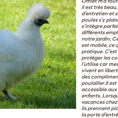
Omlet m’a tout 
il est très beau,
d’entretien
et s
poules s’y plai
s’intègre parf
différents emp
notre jardin.
Ce
est mobile, ce q
pratique.
C’est
protéger les co
l’utilise car me
vivent en libert
des complimen
poulailler.
Il es
accessible aux 
enfants. Lorsqu
vacances chez
ils
prennent plai
la porte d’entré