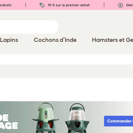
ratuits
10 % sur le premier achat
Gara
Lapins
Cochons d’Inde
Hamsters et Ge