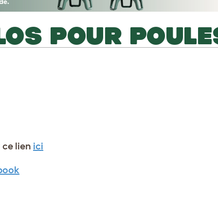
LOS POUR POULE
 ce lien
ici
book