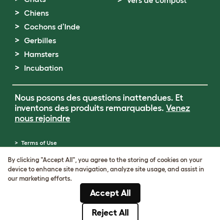
Vers de compost
Chiens
Cochons d’Inde
Gerbilles
Hamsters
Incubation
Nous posons des questions inattendues. Et
inventons des produits remarquables.
Venez
nous rejoindre
Terms of Use
Cookie & Privacy Policy
By clicking "Accept All", you agree to the storing of cookies on your
Cookie Settings
device to enhance site navigation, analyze site usage, and assist in
Sitemap
our marketing efforts.
Numéro de TVA: FR34839369105
Accept All
Numéro d’immatriculation de l’entreprise:
05028498
Reject All
© Omlet 2026