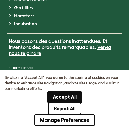
Gerbilles
Hamsters
Incubation
Nous posons des questions inattendues. Et
inventons des produits remarquables.
Venez
nous rejoindre
Terms of Use
Cookie & Privacy Policy
By clicking "Accept All", you agree to the storing of cookies on your
Cookie Settings
device to enhance site navigation, analyze site usage, and assist in
Sitemap
our marketing efforts.
Numéro de TVA: FR34839369105
Accept All
Numéro d’immatriculation de l’entreprise:
05028498
Reject All
© Omlet 2026
Manage Preferences