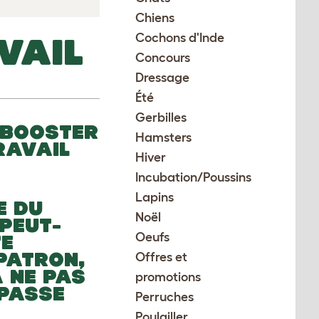
Chiens
Cochons d'Inde
VAIL
Concours
Dressage
Été
Gerbilles
 BOOSTER
Hamsters
RAVAIL
Hiver
Incubation/Poussins
Lapins
E DU
Noël
 PEUT-
Oeufs
TE
 PATRON,
Offres et
 NE PAS
promotions
 PASSE
Perruches
Poulailler