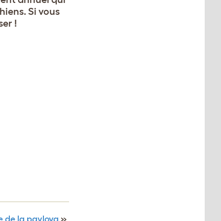
hiens. Si vous
er !
e de la pavlova
»