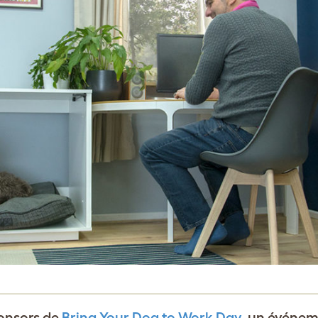
ponsors de
Bring Your Dog to Work Day
, un événem