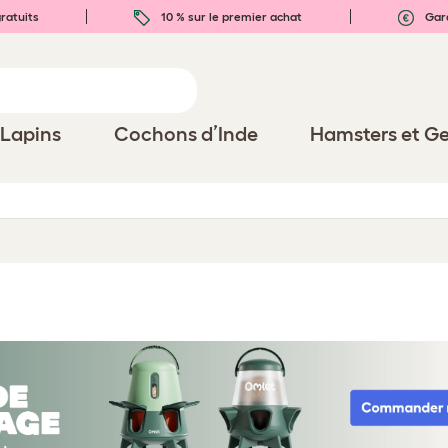
ratuits
10 % sur le premier achat
Gara
Lapins
Cochons d’Inde
Hamsters et Ge