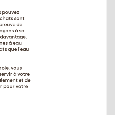
us pouvez
 chats sont
e preuve de
laçons à sa
e davantage.
nes à eau
ats que l’eau
mple, vous
ervir à votre
alement et de
er pour votre