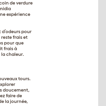
 coin de verdure
nidia
une expérience
t d’odeurs pour
reste frais et
es pour que
t frais à
 la chaleur.
nouveaux tours.
explorer
ous doucement,
ez faire de
e la journée,