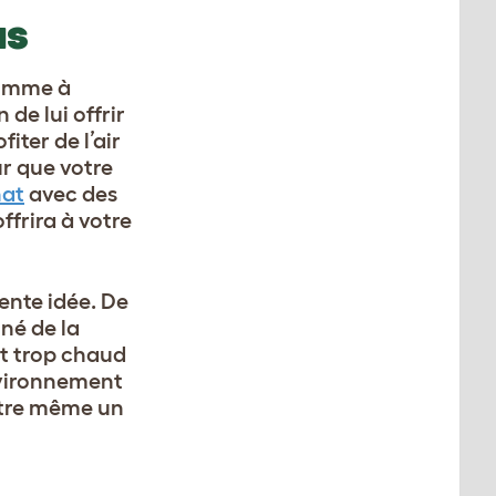
NS
 comme à
de lui offrir
iter de l’air
ur que votre
hat
avec des
ffrira à votre
ente idée. De
nné de la
ait trop chaud
environnement
-être même un