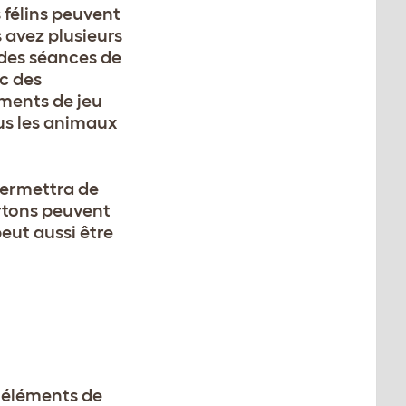
s félins peuvent
s avez plusieurs
 des séances de
ec des
oments de jeu
us les animaux
permettra de
rtons peuvent
peut aussi être
s éléments de