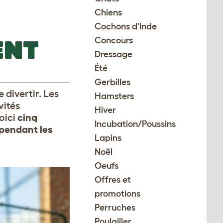
Chiens
Cochons d'Inde
ENT
Concours
Dressage
Été
Gerbilles
e divertir. Les
Hamsters
vités
Hiver
Voici
cinq
Incubation/Poussins
 pendant les
Lapins
Noël
Oeufs
Offres et
promotions
Perruches
Poulailler