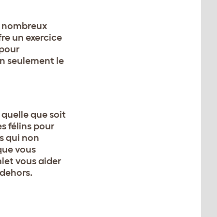
De nombreux
fre un exercice
 pour
n seulement le
quelle que soit
s félins pour
es qui non
que vous
mlet vous aider
 dehors.