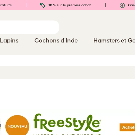
ratuits
10 % sur le premier achat
Gara
Lapins
Cochons d’Inde
Hamsters et Ge