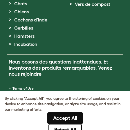
Chats
Vers de compost
Chiens
Cochons d’Inde
Gerbilles
Hamsters
Incubation
Nous posons des questions inattendues. Et
inventons des produits remarquables.
Venez
nous rejoindre
Terms of Use
Cookie & Privacy Policy
By clicking "Accept All", you agree to the storing of cookies on your
Cookie Settings
device to enhance site navigation, analyze site usage, and assist in
Sitemap
our marketing efforts.
Numéro de TVA: FR34839369105
Accept All
Numéro d’immatriculation de l’entreprise:
05028498
Reject All