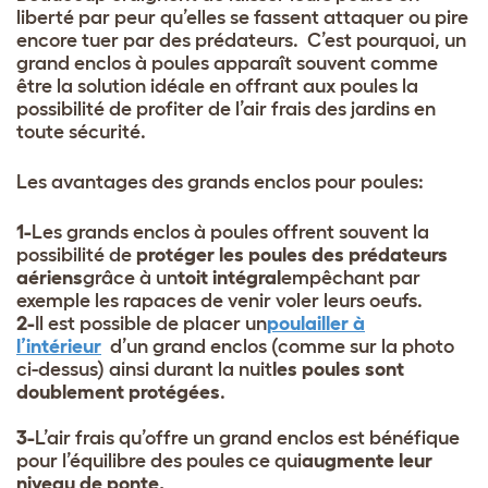
liberté par peur qu’elles se fassent attaquer ou pire
encore tuer par des prédateurs. C’est pourquoi, un
grand enclos à poules apparaît souvent comme
être la solution idéale en offrant aux poules la
possibilité de profiter de l’air frais des jardins en
toute sécurité.
Les avantages des grands enclos pour poules:
1-
Les grands enclos à poules offrent souvent la
possibilité de
protéger les poules des prédateurs
aériens
grâce à un
toit intégral
empêchant par
exemple les rapaces de venir voler leurs oeufs.
2-
Il est possible de placer un
poulailler à
l’intérieur
d’un grand enclos (comme sur la photo
ci-dessus) ainsi durant la nuit
les poules sont
doublement protégées
.
3-
L’air frais qu’offre un grand enclos est bénéfique
pour l’équilibre des poules ce qui
augmente leur
niveau de ponte.