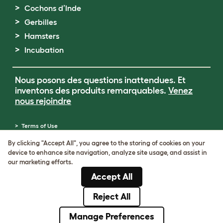
Cochons d’Inde
Gerbilles
Hamsters
Incubation
Nous posons des questions inattendues. Et
inventons des produits remarquables.
Venez
nous rejoindre
Terms of Use
Cookie & Privacy Policy
By clicking "Accept All", you agree to the storing of cookies on your
Cookie Settings
device to enhance site navigation, analyze site usage, and assist in
Sitemap
our marketing efforts.
Numéro de TVA: FR34839369105
Accept All
Numéro d’immatriculation de l’entreprise:
05028498
Reject All
© Omlet 2026
Manage Preferences