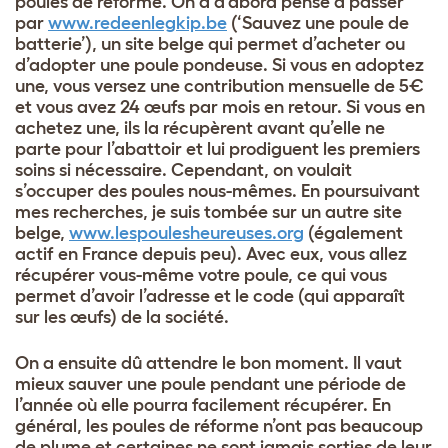
poules de réforme. On a d’abord pensé à passer
par
www.redeenlegkip.be
(‘Sauvez une poule de
batterie’), un site belge qui permet d’acheter ou
d’adopter une poule pondeuse. Si vous en adoptez
une, vous versez une contribution mensuelle de 5€
et vous avez 24 œufs par mois en retour. Si vous en
achetez une, ils la récupèrent avant qu’elle ne
parte pour l’abattoir et lui prodiguent les premiers
soins si nécessaire. Cependant, on voulait
s’occuper des poules nous-mêmes. En poursuivant
mes recherches, je suis tombée sur un autre site
belge,
www.lespoulesheureuses.org
(également
actif en France depuis peu). Avec eux, vous allez
récupérer vous-même votre poule, ce qui vous
permet d’avoir l’adresse et le code (qui apparaît
sur les œufs) de la société.
On a ensuite dû attendre le bon moment. Il vaut
mieux sauver une poule pendant une période de
l’année où elle pourra facilement récupérer. En
général, les poules de réforme n’ont pas beaucoup
de plume et certaines ne sont jamais sorties de leur