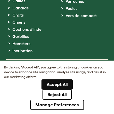
Cailles
Perruches
Canards
Poules
Chats
Vers de compost
Chiens
Cochons d’Inde
Gerbilles
Hamsters
Incubation
Nous posons des questions inattendues. Et
By clicking "Accept All", you agree to the storing of cookies on your
inventons des produits remarquables.
Venez
device to enhance site navigation, analyze site usage, and assist in
nous rejoindre
our marketing efforts.
Accept All
Terms of Use
Reject All
Cookie & Privacy Policy
Cookie Settings
Manage Preferences
Sitemap
Numéro de TVA: FR34839369105