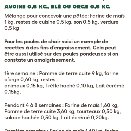
AVOINE 0,5 KG, BLÉ OU ORGE 0,5 KG
Mélange pour concevoir une p
â
tée: Farine de ma
ï
s
1 kg, restes de cuisine 0,5 kg, son 0,5 kg, verdure
0,5 kg
Pour les poules de chair voici un exemple de
recettes à des fins d’engraissement. Cela peut
être aussi utilisé sur des poules pondeuses si on
constate un amaigrissement.
1ère semaine : Pomme de terre cuite 9 kg, farine
d’orge 0,60 kg, restes
animaux 0,15 kg, Trèfle haché 0,10 kg, Lait écrémé
0,15kg.
Pendant 4 à 8 semaines : Farine de ma
ï
s 1,60 kg,
Pomme de terre cuite 3,60 kg, tourteaux 0,50 kg,
salade hachée 0,50 kg, Lait écrémé 0,20kg.
Dernière semaine : Farine de ma
ï
s 1,60 kg,
farine