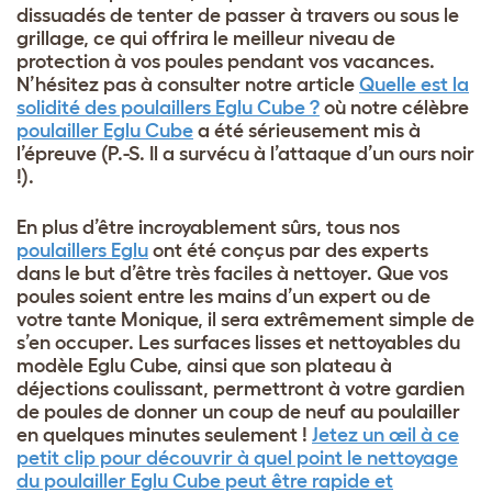
dissuadés de tenter de passer à travers ou sous le
grillage, ce qui offrira le meilleur niveau de
protection à vos poules pendant vos vacances.
N’hésitez pas à consulter notre article
Quelle est la
solidité des poulaillers Eglu Cube ?
où notre célèbre
poulailler Eglu Cube
a été sérieusement mis à
l’épreuve (P.-S. Il a survécu à l’attaque d’un ours noir
!).
En plus d’être incroyablement sûrs, tous nos
poulaillers Eglu
ont été conçus par des experts
dans le but d’être très faciles à nettoyer. Que vos
poules soient entre les mains d’un expert ou de
votre tante Monique, il sera extrêmement simple de
s’en occuper. Les surfaces lisses et nettoyables du
modèle Eglu Cube, ainsi que son plateau à
déjections coulissant, permettront à votre gardien
de poules de donner un coup de neuf au poulailler
en quelques minutes seulement !
Jetez un œil à ce
petit clip pour découvrir à quel point le nettoyage
du poulailler Eglu Cube peut être rapide et