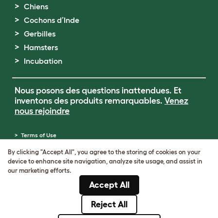
Chiens
Cochons d’Inde
Gerbilles
Hamsters
Incubation
Nous posons des questions inattendues. Et
inventons des produits remarquables.
Venez
nous rejoindre
Terms of Use
Cookie & Privacy Policy
By clicking "Accept All", you agree to the storing of cookies on your
Cookie Settings
device to enhance site navigation, analyze site usage, and assist in
Sitemap
our marketing efforts.
Numéro de TVA: FR34839369105
Accept All
Numéro d’immatriculation de l’entreprise:
05028498
Reject All
© Omlet 2026