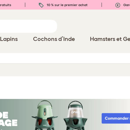
ratuits
10 % sur le premier achat
Gara
Lapins
Cochons d’Inde
Hamsters et Ge