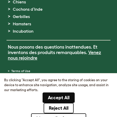
Chiens
Cochons d’Inde
Gerbilles
Hamsters
Incubation
Nous posons des questions inattendues. Et
inventons des produits remarquables.
Venez
nous rejoindre
Terms of Use
Cookie & Privacy Policy
By clicking "Accept All", you agree to the storing of cookies on your
Cookie Settings
device to enhance site navigation, analyze site usage, and assist in
Sitemap
our marketing efforts.
Numéro de TVA: FR34839369105
Accept All
Numéro d’immatriculation de l’entreprise:
05028498
Reject All
© Omlet 2026