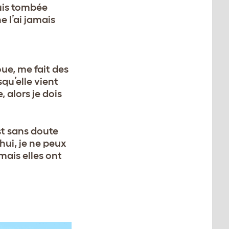
suis tombée
e l’ai jamais
oue, me fait des
qu’elle vient
 alors je dois
st sans doute
’hui, je ne peux
mais elles ont