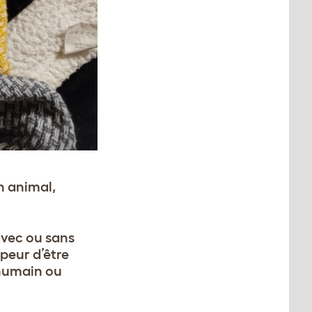
un animal,
 avec ou sans
 peur d’être
 humain ou