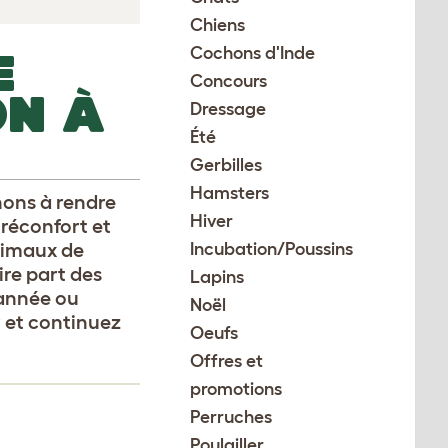
Chiens
Cochons d'Inde
E
Concours
ON À
Dressage
Été
Gerbilles
Hamsters
nons à rendre
Hiver
réconfort et
nimaux de
Incubation/Poussins
re part des
Lapins
 année ou
Noël
 et continuez
Oeufs
Offres et
promotions
Perruches
Poulailler