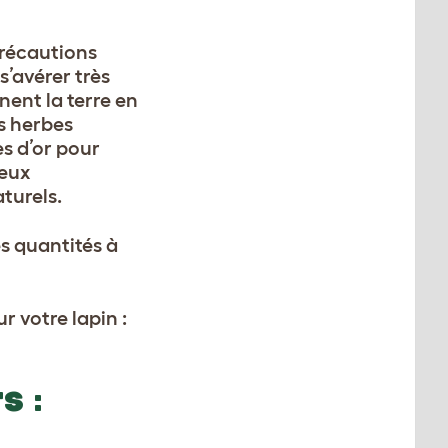
précautions
s’avérer très
rnent la terre en
s herbes
es d’or pour
reux
turels.
es quantités à
r votre lapin :
S :