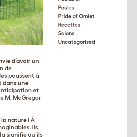
Poules
Pride of Omlet
Recettes
Salons
Uncategorised
vie d’avoir un
on de
les poussent à
nt dans une
anticipation et
que M. McGregor
la nature ! À
maginables. Ils
a signifie qu’ils