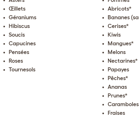
Asters
Pommes*
Œillets
Abricots*
Géraniums
Bananes (sa
Hibiscus
Cerises*
Soucis
Kiwis
Capucines
Mangues*
Pensées
Melons
Roses
Nectarines*
Tournesols
Papayes
Pêches*
Ananas
Prunes*
Caramboles
Fraises