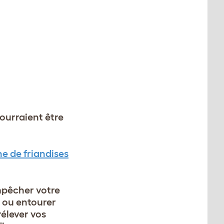
pourraient être
he de friandises
empêcher votre
r ou entourer
rélever vos