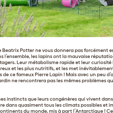
e Beatrix Potter ne vous donnera pas forcément en
ns l’ensemble, les lapins ont la mauvaise réputati
agers. Leur métabolisme rapide et leur curiosité 
eux et les plus nutritifs, et les met inévitableme
as de ce fameux Pierre Lapin ! Mais avec un peu d’
jardin ne rencontrera pas les mêmes problèmes 
s instincts que leurs congénères qui vivent dans 
vre dans quasiment tous les climats possibles et i
continents du monde, mis à part l’Antarctique ! Cel