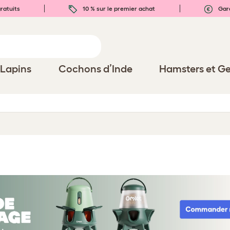
ratuits
10 % sur le premier achat
Gara
Lapins
Cochons d’Inde
Hamsters et Ge