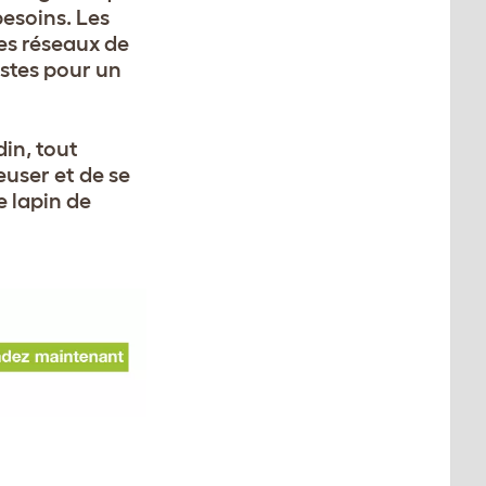
besoins. Les
tes réseaux de
stes pour un
in, tout
euser et de se
e lapin de