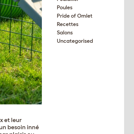
Poules
Pride of Omlet
Recettes
Salons
Uncategorised
x et leur
 un besoin inné