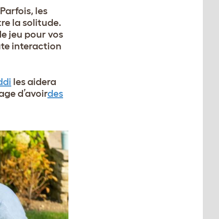
Parfois, les
re la solitude.
e jeu pour vos
te interaction
ddi
les aidera
age d’avoir
des