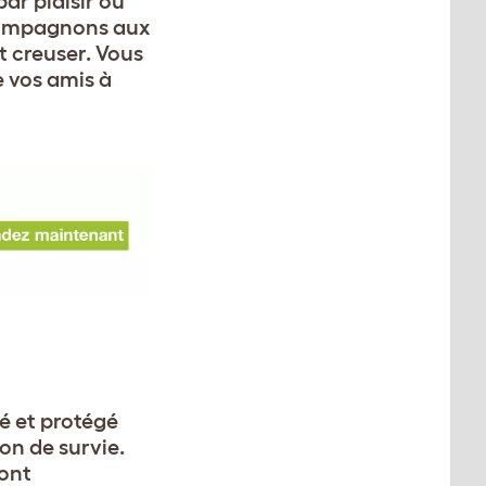
par plaisir ou
 compagnons aux
t creuser. Vous
 vos amis à
té et protégé
ion de survie.
sont