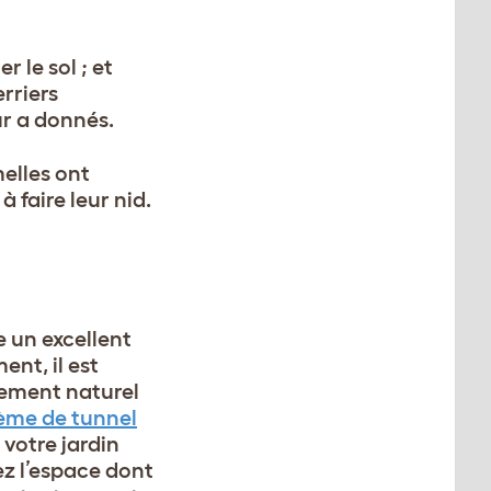
r le sol ; et
erriers
ur a donnés.
melles ont
 faire leur nid.
e un excellent
ent, il est
tement naturel
ème de tunnel
votre jardin
rez l’espace dont