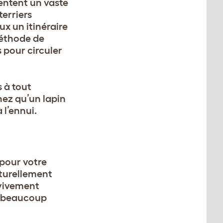
entent un vaste
terriers
x un itinéraire
 méthode de
s pour circuler
 à tout
hez qu’un lapin
 l’ennui.
 pour votre
naturellement
 vivement
nt beaucoup