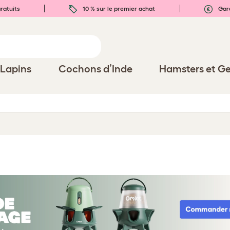
ratuits
10 % sur le premier achat
Gara
Lapins
Cochons d’Inde
Hamsters et Ge