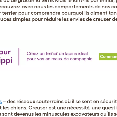
 ou de gratter la terre. Mais le font-ils par ennui, 
 Découvrez avec nous les comportements de nos
r terrier pour comprendre pourquoi ils aiment tan
es simples pour réduire les envies de creuser de
s
– des réseaux souterrains où il se sent en sécuri
t les chiens. Creuser est une nécessité, une quest
ns sont devenus les minuscules excavateurs qu’ils 